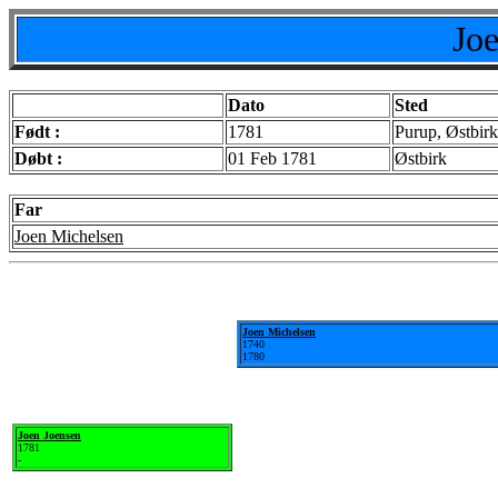
Jo
Dato
Sted
Født :
1781
Purup, Østbir
Døbt :
01 Feb 1781
Østbirk
Far
Joen Michelsen
Joen Michelsen
1740
1780
Joen Joensen
1781
-