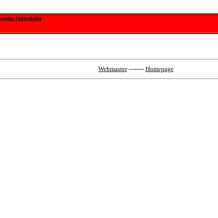
grethe Pedersdatter
Webmaster
--------
Homepage