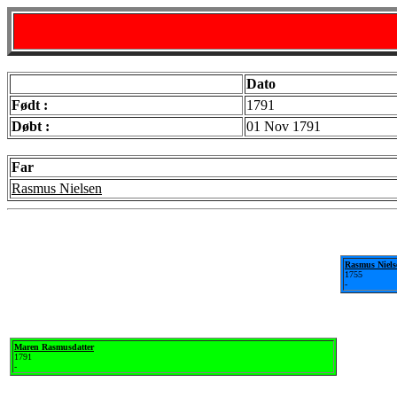
Dato
Født :
1791
Døbt :
01 Nov 1791
Far
Rasmus Nielsen
Rasmus Niels
1755
-
Maren Rasmusdatter
1791
-