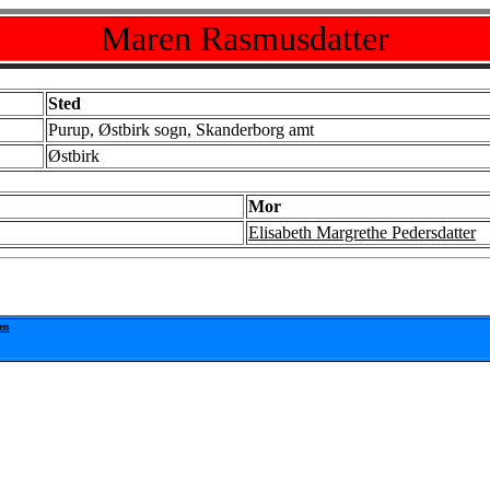
Maren Rasmusdatter
Sted
Purup, Østbirk sogn, Skanderborg amt
Østbirk
Mor
Elisabeth Margrethe Pedersdatter
en