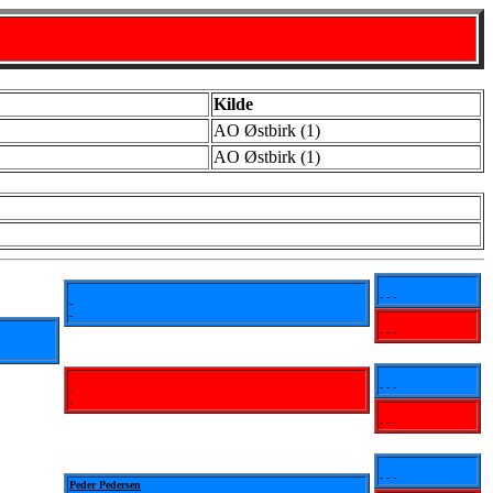
Kilde
AO Østbirk (1)
AO Østbirk (1)
- - -
-
-
- - -
- - -
-
-
- - -
- - -
Peder Pedersen