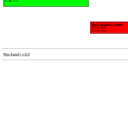
12 jan 1722
-
Maria Katharina Schmitt
16 Feb 1699
21 Feb 1762
Win-Family v.6.0