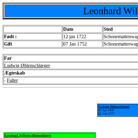
Leonhard Wil
Dato
Sted
Født :
12 jan 1722
Schonemattenwag
Gift
07 Jan 1752
Schonematterwag
Far
Ludwig Øhlenschlæger
Ægteskab
-
Falter
Ludwig Øhlenschlæger
01 Apr 1698
01 Feb 1757
Leonhard Wilhelm Øhlenschlæger