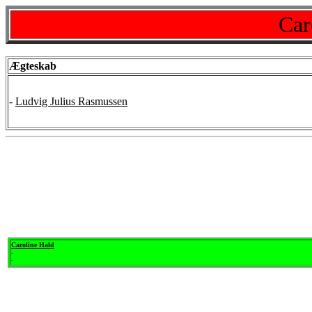
Car
Ægteskab
-
Ludvig Julius Rasmussen
Caroline Hald
-
-