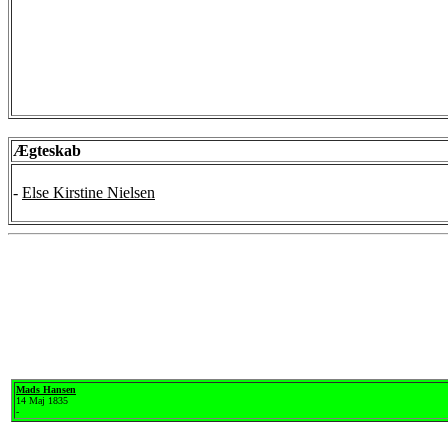
Ægteskab
-
Else Kirstine Nielsen
Mads Hansen
14 Maj 1835
-