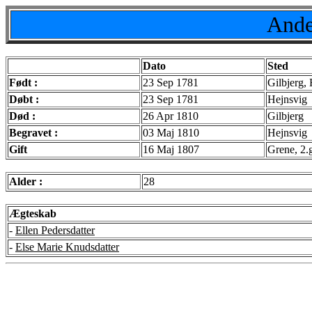
Ande
Dato
Sted
Født :
23 Sep 1781
Gilbjerg,
Døbt :
23 Sep 1781
Hejnsvig
Død :
26 Apr 1810
Gilbjerg
Begravet :
03 Maj 1810
Hejnsvig
Gift
16 Maj 1807
Grene, 2.
Alder :
28
Ægteskab
-
Ellen Pedersdatter
-
Else Marie Knudsdatter