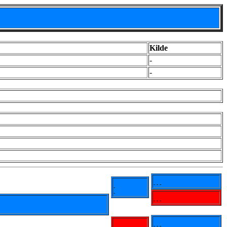
Kilde
-
-
- - -
-
-
- - -
- - -