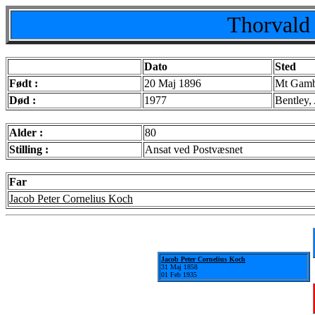
Thorvald
Dato
Sted
Født :
20 Maj 1896
Mt Gambi
Død :
1977
Bentley, 
Alder :
80
Stilling :
Ansat ved Postvæsnet
Far
Jacob Peter Cornelius Koch
Jacob Peter Cornelius Koch
31 Maj 1858
01 Feb 1935