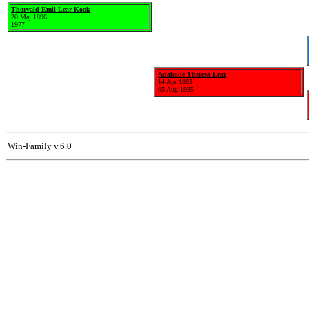
Thorvald Emil Lear Kook
20 Maj 1896
1977
Adalaide Theresa Lear
14 Apr 1863
05 Aug 1935
Win-Family v.6.0