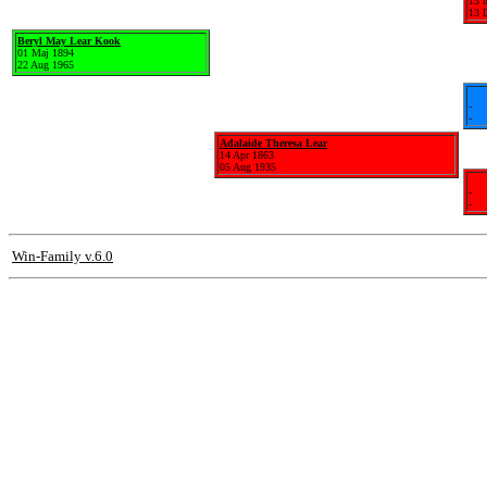
13 
13 
Beryl May Lear Kook
01 Maj 1894
22 Aug 1965
-
-
Adalaide Theresa Lear
14 Apr 1863
05 Aug 1935
-
-
Win-Family v.6.0