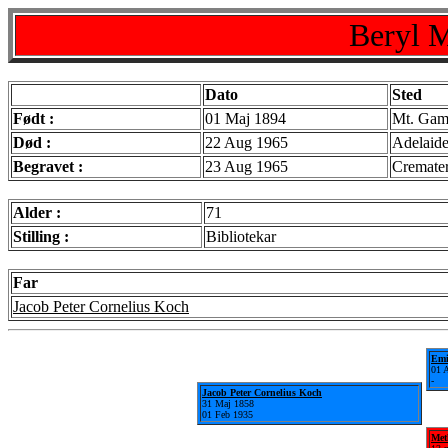
Beryl 
Dato
Sted
Født :
01 Maj 1894
Mt. Gamb
Død :
22 Aug 1965
Adelaide
Begravet :
23 Aug 1965
Cremater
Alder :
71
Stilling :
Bibliotekar
Far
Jacob Peter Cornelius Koch
Emi
01 
-
Jacob Peter Cornelius Koch
31 Maj 1858
01 Feb 1935
Met