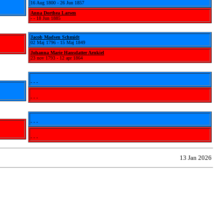
16 Aug 1800 - 26 Jun 1857
Anna Dorthea Larsen
- - 18 Jun 1885
Jacob Madsen Schmidt
02 Maj 1796 - 15 Maj 1849
Johanna Marie Hansdatter Arnkiel
23 nov 1793 - 12 apr 1864
- - -
- - -
- - -
- - -
13 Jan 2026