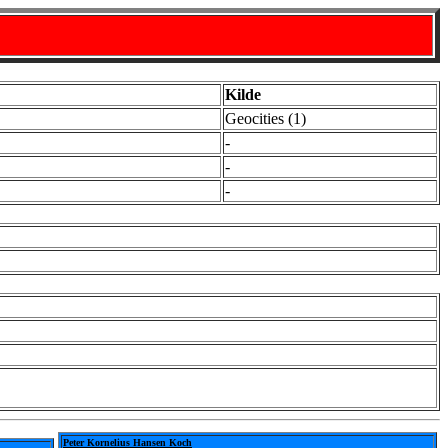
Kilde
Geocities (1)
-
-
-
Peter Kornelius Hansen Koch