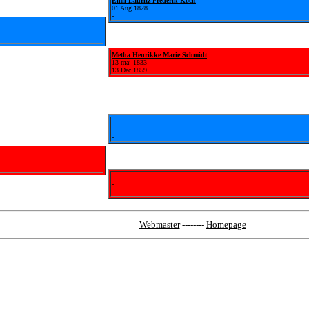
Emil Lauritz Frederik Koch
01 Aug 1828
-
Metha Henrikke Marie Schmidt
13 maj 1833
13 Dec 1859
-
-
-
-
Webmaster
--------
Homepage