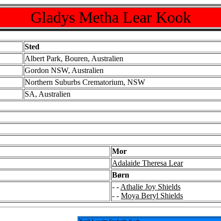
Gladys Metha Lear Kook
Sted
Albert Park, Bouren, Australien
Gordon NSW, Australien
Northern Suburbs Crematorium, NSW
SA, Australien
Mor
Adalaide Theresa Lear
Børn
- -
Athalie Joy Shields
- -
Moya Beryl Shields