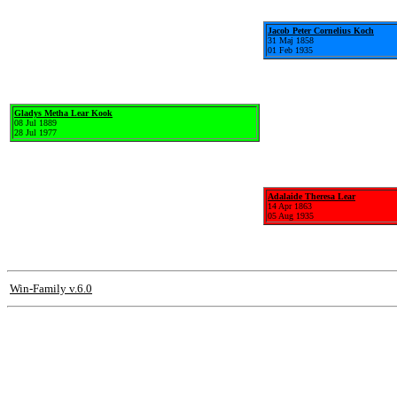
Jacob Peter Cornelius Koch
31 Maj 1858
01 Feb 1935
Gladys Metha Lear Kook
08 Jul 1889
28 Jul 1977
Adalaide Theresa Lear
14 Apr 1863
05 Aug 1935
Win-Family v.6.0