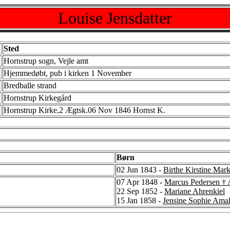
Louise Jensdatter
Sted
Hornstrup sogn, Vejle amt
Hjemmedøbt, pub i kirken 1 November
Bredballe strand
Hornstrup Kirkegård
Hornstrup Kirke,2 Ægtsk.06 Nov 1846 Hornst K.
Børn
02 Jun 1843 -
Birthe Kirstine Mar
07 Apr 1848 -
Marcus Pedersen † 
22 Sep 1852 -
Mariane Ahrenkiel
15 Jan 1858 -
Jensine Sophie Amal