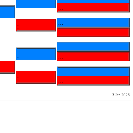
-
-
- - -
- - -
-
-
- - -
- - -
-
-
- - -
- - -
-
-
- - -
13 Jan 2026