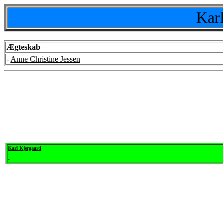
Kar
Ægteskab
-
Anne Christine Jessen
Karl Kjergaard
-
-