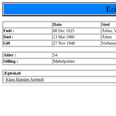
Er
Dato
Sted
Født :
08 Dec 1925
Århus, V
Død :
13 Mar 1980
Århus
Gift
27 Nov 1948
Vorbasse
Alder :
54
Stilling :
Møbelpolster
Ægteskab
-
Klara Hansine Arentoft