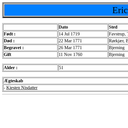
Eri
Dato
Sted
Født :
14 Jul 1719
Favstrup, 
Død :
22 Mar 1771
Rørkjær, B
Begravet :
26 Mar 1771
Bjerning
Gift
11 Nov 1760
Bjerning
Alder :
51
Ægteskab
-
Kiesten Nisdatter