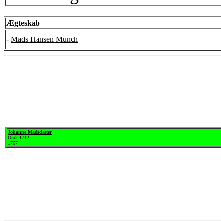
Ægteskab
-
Mads Hansen Munch
Johanne Madsdatter
Omk 1712
1767