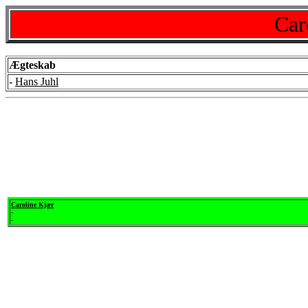
Car
Ægteskab
-
Hans Juhl
Caroline Kjær
-
-