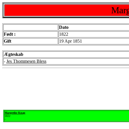
Marg
Dato
Født :
1822
Gift
19 Apr 1851
Ægteskab
-
Jes Thommesen Bless
Margrethe Knap
1822
-