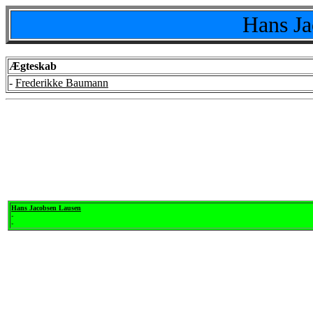
Hans Ja
Ægteskab
-
Frederikke Baumann
Hans Jacobsen Lausen
-
-