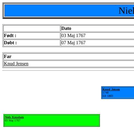
Nie
Dato
Født :
03 Maj 1767
Døbt :
07 Maj 1767
Far
Knud Jensen
Knud Jensen
1748
Eft 1803
Niels Knudsen
03 Maj 1767
-