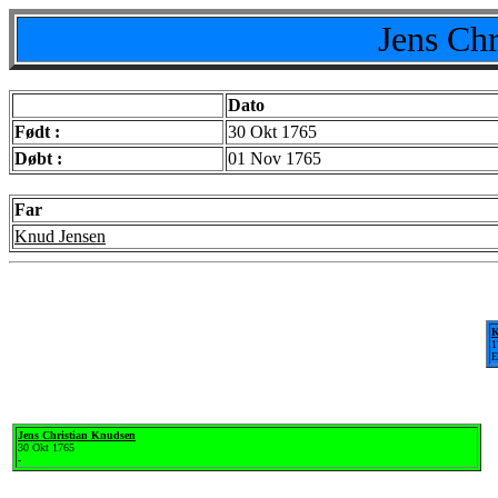
Jens Ch
Dato
Født :
30 Okt 1765
Døbt :
01 Nov 1765
Far
Knud Jensen
K
1
E
Jens Christian Knudsen
30 Okt 1765
-