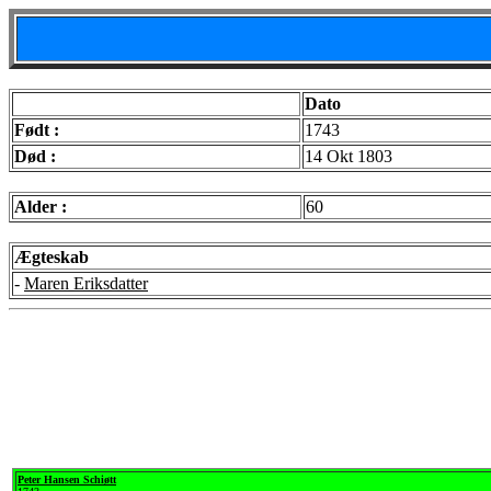
Dato
Født :
1743
Død :
14 Okt 1803
Alder :
60
Ægteskab
-
Maren Eriksdatter
Peter Hansen Schiøtt