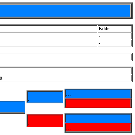
Kilde
-
-
tt
- - -
-
-
- - -
- - -
-
-
- - -