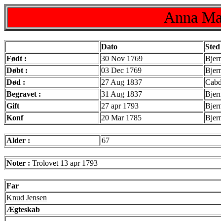
Anna Mar
Dato
Sted
Født :
30 Nov 1769
Bjer
Døbt :
03 Dec 1769
Bjer
Død :
27 Aug 1837
Cabd
Begravet :
31 Aug 1837
Bjer
Gift
27 apr 1793
Bjer
Konf
20 Mar 1785
Bjer
Alder :
67
Noter :
Trolovet 13 apr 1793
Far
Knud Jensen
Ægteskab