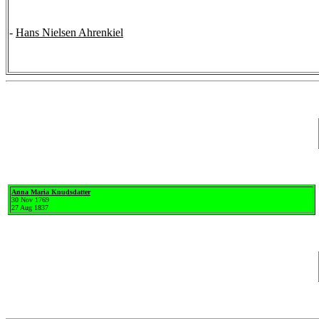
-
Hans Nielsen Ahrenkiel
Anna Maria Knudsdatter
30 Nov 1769
27 Aug 1837