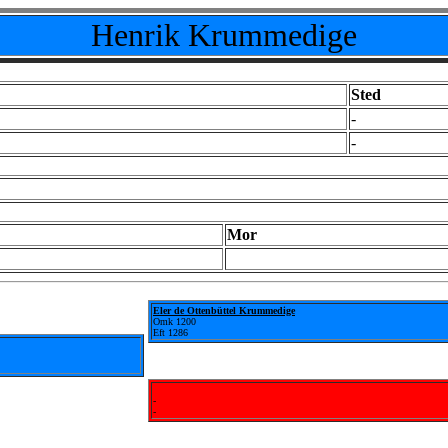
Henrik Krummedige
Sted
-
-
Mor
Eler de Ottenbüttel Krummedige
Omk 1200
Eft 1286
-
-