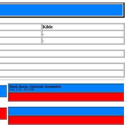
Kilde
-
-
Henrik Busche -Ottenbüttel- Krummedige
Omk 1155 - Eft 1208
- - -
- - -
- - -