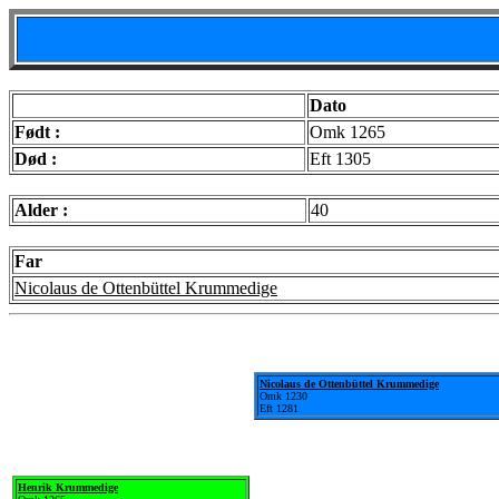
Dato
Født :
Omk 1265
Død :
Eft 1305
Alder :
40
Far
Nicolaus de Ottenbüttel Krummedige
Nicolaus de Ottenbüttel Krummedige
Omk 1230
Eft 1281
Henrik Krummedige