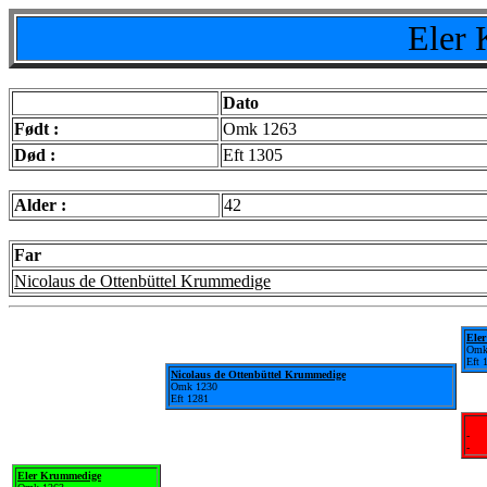
Eler
Dato
Født :
Omk 1263
Død :
Eft 1305
Alder :
42
Far
Nicolaus de Ottenbüttel Krummedige
Eler
Omk
Eft 
Nicolaus de Ottenbüttel Krummedige
Omk 1230
Eft 1281
-
-
Eler Krummedige