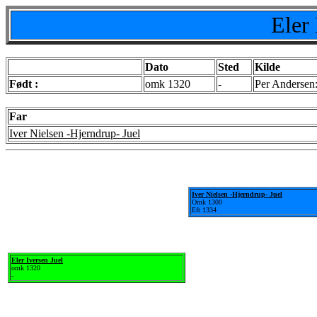
Eler 
Dato
Sted
Kilde
Født :
omk 1320
-
Per Andersen:
Far
Iver Nielsen -Hjerndrup- Juel
Iver Nielsen -Hjerndrup- Juel
Omk 1300
Eft 1334
Eler Iversen Juel
omk 1320
-