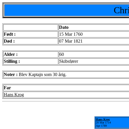
Chr
Dato
Født :
15 Mar 1760
Død :
07 Mar 1821
Alder :
60
Stilling :
Skibsfører
Noter :
Blev Kaptajn som 30 årig.
Far
Hans Krog
Hans Krog
20 Mar 1714
Apr 1789