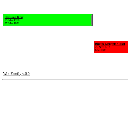
Christian Krog
15 Mar 1760
07 Mar 1821
Birgitte Margrethe Frost
26 Nov 1714
Mar 1780
Win-Family v.6.0