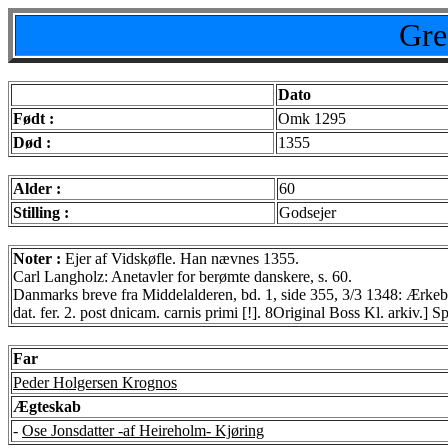
Gre
Dato
Født :
Omk 1295
Død :
1355
Alder :
60
Stilling :
Godsejer
Noter :
Ejer af Vidskøfle. Han nævnes 1355.
Carl Langholz: Anetavler for berømte danskere, s. 60.
Danmarks breve fra Middelalderen, bd. 1, side 355, 3/3 1348: Ærkebi
dat. fer. 2. post dnicam. carnis primi [!]. 8Original Boss Kl. arkiv.] S
Far
Peder Holgersen Krognos
Ægteskab
-
Ose Jonsdatter -af Heireholm- Kjøring