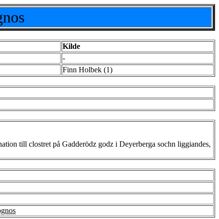
gnos
Kilde
-
Finn Holbek (1)
tion till clostret på Gadderödz godz i Deyerberga sochn liggiandes,
ognos