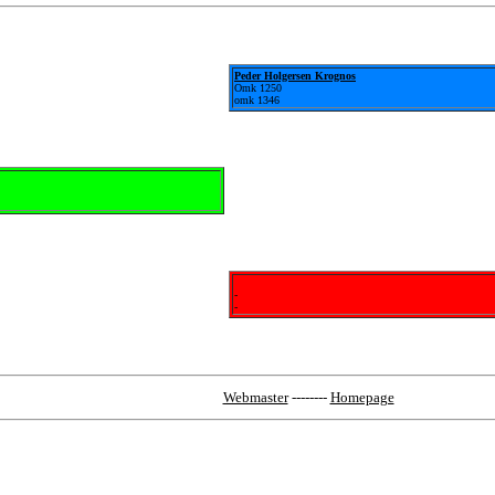
Peder Holgersen Krognos
Omk 1250
omk 1346
-
-
Webmaster
--------
Homepage