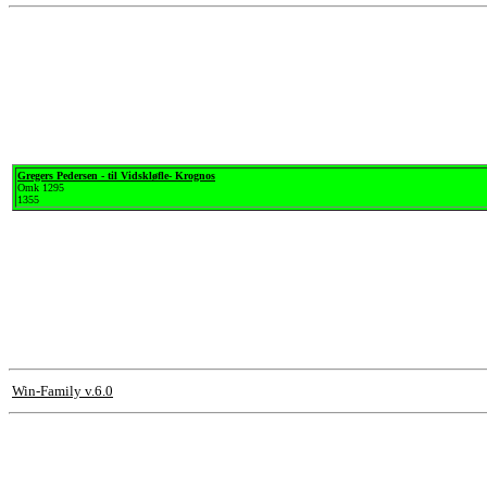
Gregers Pedersen - til Vidskløfle- Krognos
Omk 1295
1355
Win-Family v.6.0