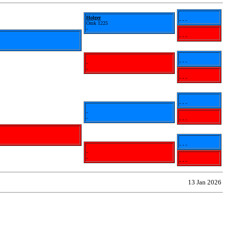
Holger
- - -
Omk 1225
-
- - -
- - -
-
-
- - -
- - -
-
-
- - -
- - -
-
-
- - -
13 Jan 2026