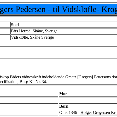
gers Pedersen - til Vidskløfle- Kro
Sted
Färs Herred, Skåne, Sverige
Vidskløfle, Skåne Sverige
skop Päders vidnesskrift indeholdende Greetz [Gregers] Pettersons dona
pecifikation, Bosø Kl. Nr. 34.
Mor
Børn
Omk 1346 -
Holger Gregersen Kr