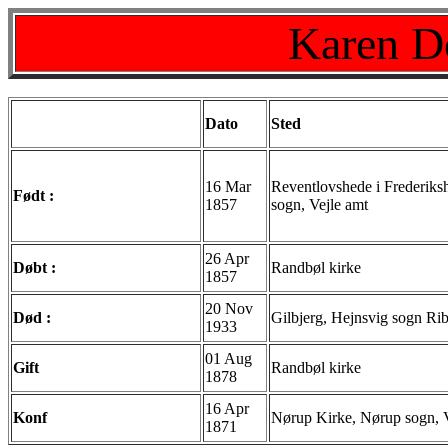
Karen D
Dato
Sted
16 Mar
Reventlovshede i Frederiks
Født :
1857
sogn, Vejle amt
26 Apr
Døbt :
Randbøl kirke
1857
20 Nov
Død :
Gilbjerg, Hejnsvig sogn Ri
1933
01 Aug
Gift
Randbøl kirke
1878
16 Apr
Konf
Nørup Kirke, Nørup sogn, V
1871