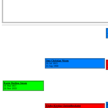
-
-
Jens Christian Nissen
16 Jul 1815
-
15 Sep 1900
-
Karen Dorthea Jensen
16 Mar 1857
20 Nov 1933
Elsebe Kirstine Christoffersdatter