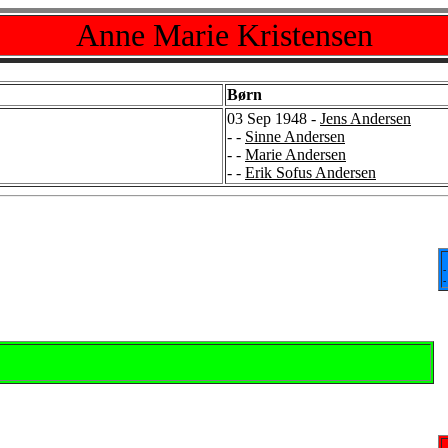
Anne Marie Kristensen
Børn
03 Sep 1948 -
Jens Andersen
- -
Sinne Andersen
- -
Marie Andersen
- -
Erik Sofus Andersen
-
-