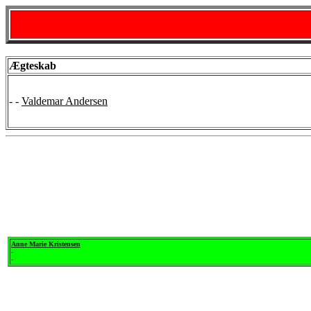
Ægteskab
- -
Valdemar Andersen
Anne Marie Kristensen
-
-