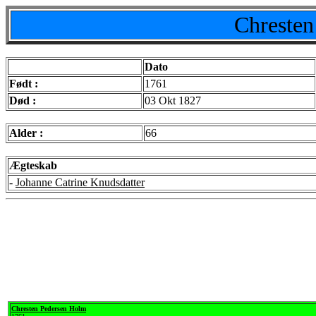
Chresten
Dato
Født :
1761
Død :
03 Okt 1827
Alder :
66
Ægteskab
-
Johanne Catrine Knudsdatter
Chresten Pedersen Holm