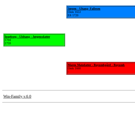
Jørgen - Ultang- Fallesen
Omk 1653
Eft 1720
Ingeborg - Uldtang - Jørgensdatter
1704
1759
Maren Matzdatter - Boyumbgård - Boyumb
Omk 1660
-
Win-Family v.6.0