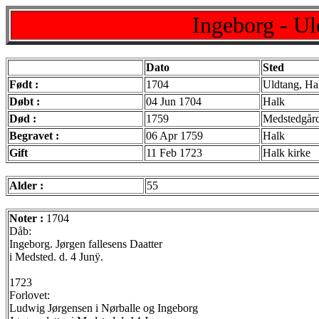
Ingeborg - Ul
Dato
Sted
Født :
1704
Uldtang, Ha
Døbt :
04 Jun 1704
Halk
Død :
1759
Medstedgår
Begravet :
06 Apr 1759
Halk
Gift
11 Feb 1723
Halk kirke
Alder :
55
Noter :
1704
Dåb:
Ingeborg. Jørgen fallesens Daatter
i Medsted. d. 4 Junÿ.
1723
Forlovet:
Ludwig Jørgensen i Nørballe og Ingeborg