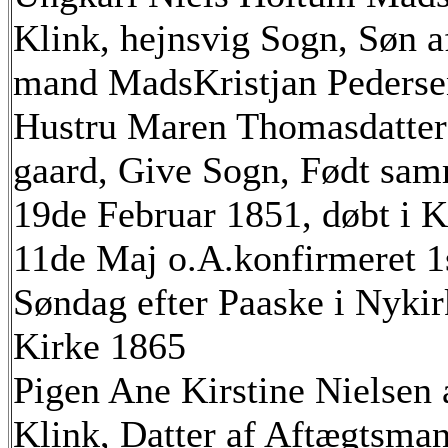
Klink, hejnsvig Sogn, Søn a
mand MadsKristjan Pederse
Hustru Maren Thomasdatter
gaard, Give Sogn, Født sa
19de Februar 1851, døbt i K
11de Maj o.A.konfirmeret 1
Søndag efter Paaske i Nykir
Kirke 1865
Pigen Ane Kirstine Nielsen 
Klink, Datter af Aftægtsma