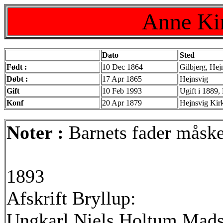
Anne Kir
Dato
Sted
Født :
10 Dec 1864
Gilbjerg, Hej
Døbt :
17 Apr 1865
Hejnsvig
Gift
10 Feb 1993
Ugift i 1889,
Konf
20 Apr 1879
Hejnsvig Kir
Noter :
Barnets fader måske
1893
Afskrift Bryllup:
Ungkarl Niels Holtum Mads