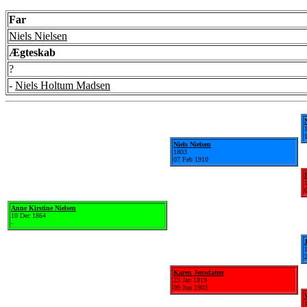
Far
Niels Nielsen
Ægteskab
?
-
Niels Holtum Madsen
Niels Nielsen
1803
07 Feb 1910
Anne Kirstine Nielsen
10 Dec 1864
-
Karen Jensdatter
23 Jan 1819
09 Jun 1903