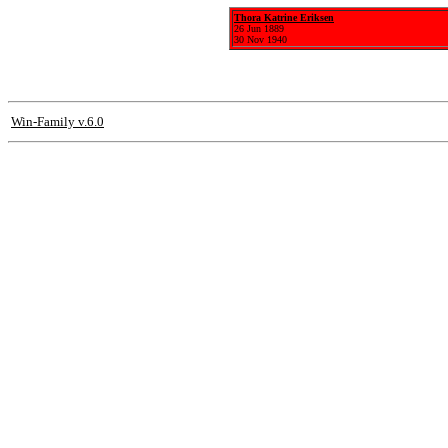
Thora Katrine Eriksen
26 Jun 1889
30 Nov 1940
Win-Family v.6.0