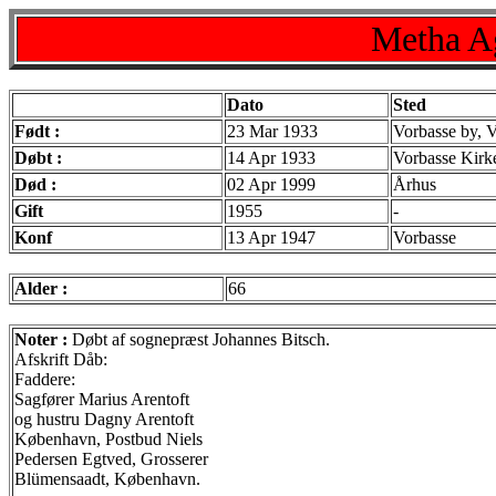
Metha Ag
Dato
Sted
Født :
23 Mar 1933
Vorbasse by, 
Døbt :
14 Apr 1933
Vorbasse Kirk
Død :
02 Apr 1999
Århus
Gift
1955
-
Konf
13 Apr 1947
Vorbasse
Alder :
66
Noter :
Døbt af sognepræst Johannes Bitsch.
Afskrift Dåb:
Faddere:
Sagfører Marius Arentoft
og hustru Dagny Arentoft
København, Postbud Niels
Pedersen Egtved, Grosserer
Blümensaadt, København.