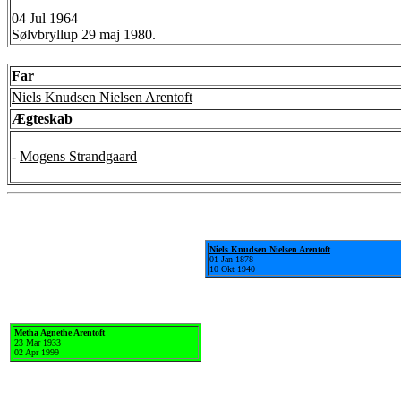
04 Jul 1964
Sølvbryllup 29 maj 1980.
Far
Niels Knudsen Nielsen Arentoft
Ægteskab
-
Mogens Strandgaard
Niels Knudsen Nielsen Arentoft
01 Jan 1878
10 Okt 1940
Metha Agnethe Arentoft
23 Mar 1933
02 Apr 1999