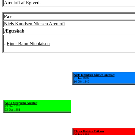
Arentoft af Egtved.
Far
Niels Knudsen Nielsen Arentoft
Ægteskab
-
Ejner Baun Nicolaisen
Niels Knudsen Nielsen Arentoft
01 Jan 1878
10 Okt 1940
Anna Margrethe Arentoft
23 Dec 1920
03 Dec 1981
Thora Katrine Eriksen
26 Jun 1889