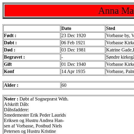
Anna Mar
Dato
Sted
Født :
23 Dec 1920
Vorbasse by, 
Døbt :
06 Feb 1921
Vorbasse Kirk
Død :
03 Dec 1981
Katrine Gade,
Begravet :
-
Søndre kirkeg
Gift
01 Dec 1940
Vorbasse Kirk
Konf
14 Apr 1935
Vorbasse, Pal
Alder :
60
Noter :
Døbt af Sognepræst With.
Afskrift Dåb:
Dåbsfaddere:
Smedemester Erik Peder Laurids
Eriksen og Hustru Andrea Han-
sen af Vorbasse, Postbud Niels
Petersen og Hustru Kristine