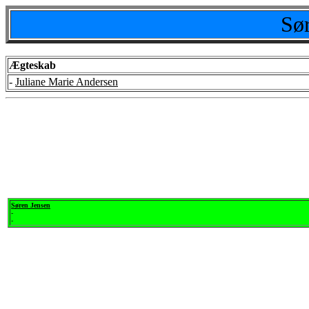
Sø
Ægteskab
-
Juliane Marie Andersen
Søren Jensen
-
-