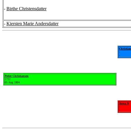
-
Birthe Christensdatter
-
Kiersten Marie Andersdatter
Christian
-
-
Peder Christiansen
1722
05 Aug 1804
Anna N
-
-