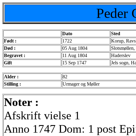
Peder 
Dato
Sted
Født :
1722
Korup, Ravs
Død :
05 Aug 1804
Slotsmøllen,
Begravet :
11 Aug 1804
Haderslev
Gift
15 Sep 1747
Jels sogn, H
Alder :
82
Stilling :
Urmager og Møller
Noter :
Afskrift vielse 1
Anno 1747 Dom: 1 post Epi