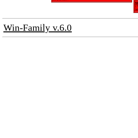
Me
17
30
Win-Family v.6.0