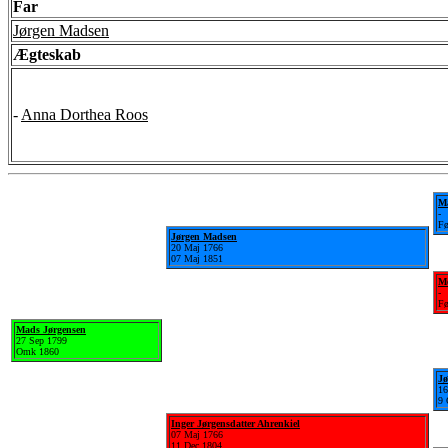
Far
Jørgen Madsen
Ægteskab
-
Anna Dorthea Roos
M
-
Fø
Jørgen Madsen
20 Maj 1766
07 Maj 1851
Me
-
Fø
Mads Jørgensen
27 Sep 1799
Omk 1860
Jø
16
9 
Inger Jørgensdatter Ahrenkiel
07 Maj 1766
11 Dec 1804