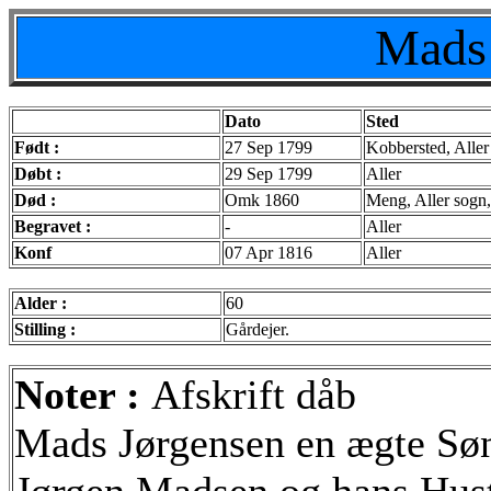
Mads 
Dato
Sted
Født :
27 Sep 1799
Kobbersted, Aller
Døbt :
29 Sep 1799
Aller
Død :
Omk 1860
Meng, Aller sogn
Begravet :
-
Aller
Konf
07 Apr 1816
Aller
Alder :
60
Stilling :
Gårdejer.
Noter :
Afskrift dåb
Mads Jørgensen en ægte Søn