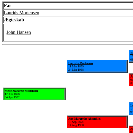
Far
Laurids Mortensen
Ægteskab
-
John Hansen
N
15
0
Laurids Mortensen
11 Mar 1859
24 Mar 1938
A
0
3
Mette Margrete Mortensen
12 Jun 1898
04 Apr 1932
L
1
0
Ane Margrethe Ahrenkiel
19 Sep 1858
14 Aug 1938
A
03