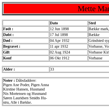
Mette Mar
Dato
Sted
Født :
12 Jun 1898
Bække mark,
Døbt :
17 Jul 1898
Bække
Død :
04 Apr 1932
Grindsted sy
Begravet :
11 apr 1932
Vorbasse, Vo
Gift
02 Aug 1924
Vorbasse Kir
Konf
06 Okt 1912
Vorbasse
Alder :
33
Noter :
Dåbsfaddere:
Pigen Ane Poder, Pigen Anna
Kirstine Hansen, Husmand
Nis Mortensen og Husmand
Søren Lauridsen Smidts Hu-
stru, Alle i Bække.