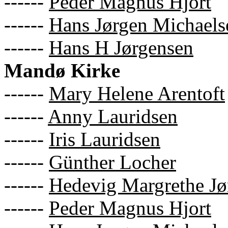
------
Peder Magnus Hjort
------
Hans Jørgen Michaels
------
Hans H Jørgensen
Mandø Kirke
------
Mary Helene Arentoft
------
Anny Lauridsen
------
Iris Lauridsen
------
Günther Locher
------
Hedevig Margrethe Jø
------
Peder Magnus Hjort