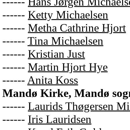
------
Hans Jørgen Michaels
------
Ketty Michaelsen
------
Metha Cathrine Hjort
------
Tina Michaelsen
------
Kristian Just
------
Martin Hjort Hye
------
Anita Koss
Mandø Kirke, Mandø sogn
------
Laurids Thøgersen Mi
------
Iris Lauridsen