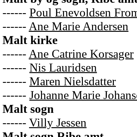
------
Poul Enevoldsen Fro
------
Ane Marie Andersen
Malt kirke
------
Ane Catrine Korsager
------
Nis Lauridsen
------
Maren Nielsdatter
------
Johanne Marie Johans
Malt sogn
------
Villy Jessen
Malt sogn Ribe amt