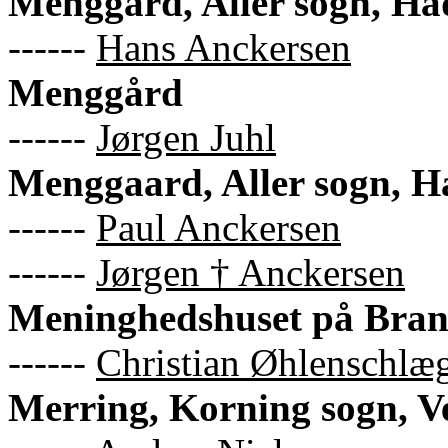
Menggard, Aller sogn, Ha
------
Hans Anckersen
Menggård
------
Jørgen Juhl
Menggaard, Aller sogn, H
------
Paul Anckersen
------
Jørgen † Anckersen
Meninghedshuset på Bra
------
Christian Øhlenschlæ
Merring, Korning sogn, V