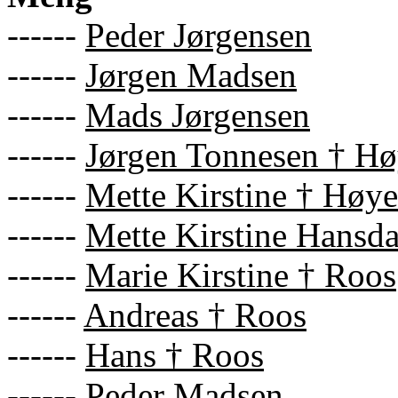
------
Peder Jørgensen
------
Jørgen Madsen
------
Mads Jørgensen
------
Jørgen Tonnesen † Hø
------
Mette Kirstine † Høye
------
Mette Kirstine Hansda
------
Marie Kirstine † Roos
------
Andreas † Roos
------
Hans † Roos
------
Peder Madsen