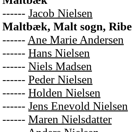
------
Jacob Nielsen
Maltbæk, Malt sogn, Rib
------
Ane Marie Andersen
------
Hans Nielsen
------
Niels Madsen
------
Peder Nielsen
------
Holden Nielsen
------
Jens Enevold Nielsen
------
Maren Nielsdatter