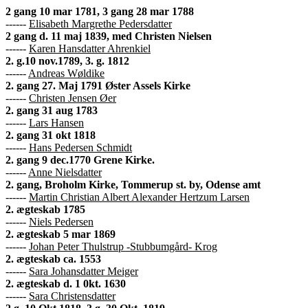
2 gang 10 mar 1781, 3 gang 28 mar 1788
------
Elisabeth Margrethe Pedersdatter
2 gang d. 11 maj 1839, med Christen Nielsen
------
Karen Hansdatter Ahrenkiel
2. g.10 nov.1789, 3. g. 1812
------
Andreas Wøldike
2. gang 27. Maj 1791 Øster Assels Kirke
------
Christen Jensen Øer
2. gang 31 aug 1783
------
Lars Hansen
2. gang 31 okt 1818
------
Hans Pedersen Schmidt
2. gang 9 dec.1770 Grene Kirke.
------
Anne Nielsdatter
2. gang, Broholm Kirke, Tommerup st. by, Odense amt
------
Martin Christian Albert Alexander Hertzum Larsen
2. ægteskab 1785
------
Niels Pedersen
2. ægteskab 5 mar 1869
------
Johan Peter Thulstrup -Stubbumgård- Krog
2. ægteskab ca. 1553
------
Sara Johansdatter Meiger
2. ægteskab d. 1 0kt. 1630
------
Sara Christensdatter