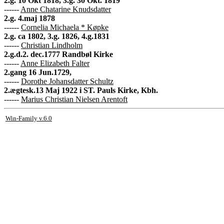
2.g. 10 Okt 1818, 3.g. 30 Okt. 1819
------
Anne Chatarine Knudsdatter
2.g. 4.maj 1878
------
Cornelia Michaela * Køpke
2.g. ca 1802, 3.g. 1826, 4.g.1831
------
Christian Lindholm
2.g.d.2. dec.1777 Randbøl Kirke
------
Anne Elizabeth Falter
2.gang 16 Jun.1729,
------
Dorothe Johansdatter Schultz
2.ægtesk.13 Maj 1922 i ST. Pauls Kirke, Kbh.
------
Marius Christian Nielsen Arentoft
Win-Family v.6.0