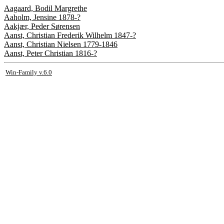
Aagaard, Bodil Margrethe
Aaholm, Jensine 1878-?
Aakjær, Peder Sørensen
Aanst, Christian Frederik Wilhelm 1847-?
Aanst, Christian Nielsen 1779-1846
Aanst, Peter Christian 1816-?
Win-Family v.6.0