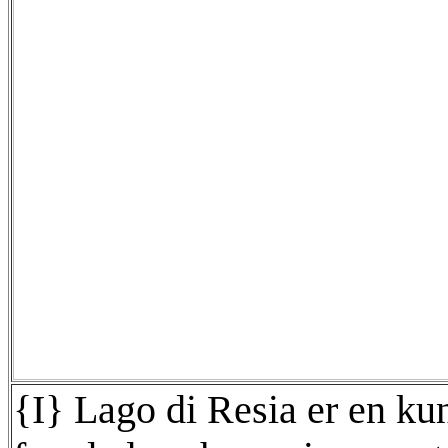
{I} Lago di Resia er en kuns