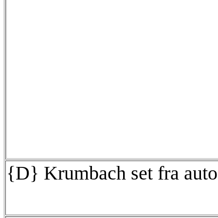
{D} Krumbach set fra aut