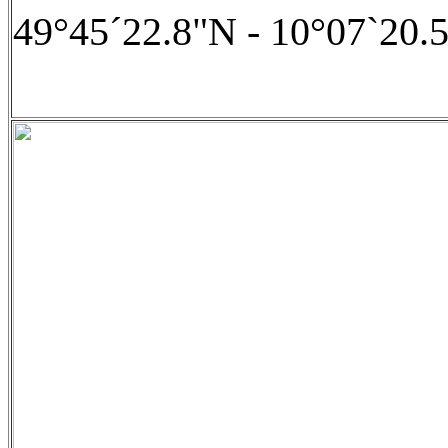
49°45´22.8"N - 10°07`20.5E;