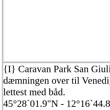
{I} Caravan Park San Giul
dæmningen over til Venedig
lettest med båd.
45°28`01.9"N - 12°16`44.8