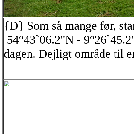
{D} Som så mange før, star
54°43`06.2"N - 9°26`45.2"E
dagen. Dejligt område til en