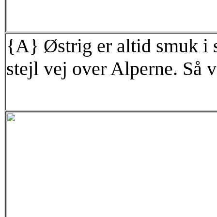
{A} Østrig er altid smuk i s
stejl vej over Alperne. Så 