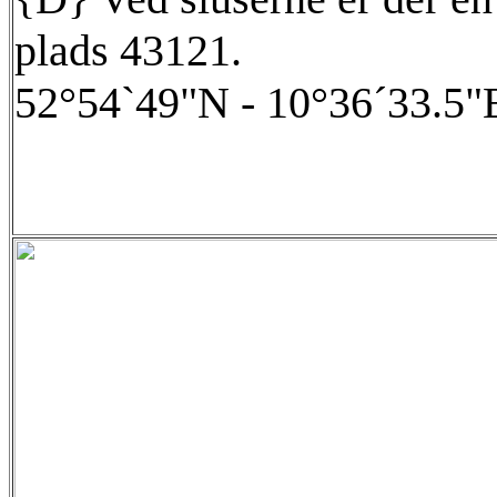
plads 43121.
52°54`49"N - 10°36´33.5"E; 