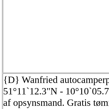
{D} Wanfried autocamperpl
51°11`12.3"N - 10°10`05.7
af opsynsmand. Gratis tømn