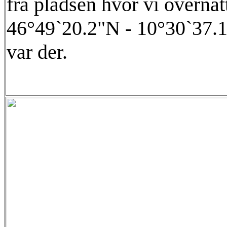
fra pladsen hvor vi overna
46°49`20.2"N - 10°30`37.1"
var der.