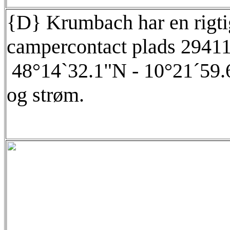
{D} Krumbach har en rigti
campercontact plads 29411
48°14`32.1"N - 10°21´59.6
og strøm.