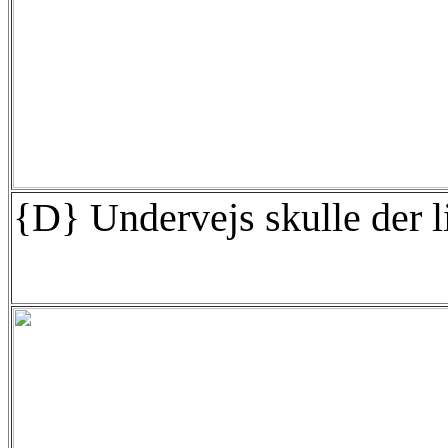
{D} Undervejs skulle der li