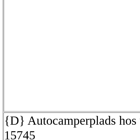
{D} Autocamperplads hos v
15745