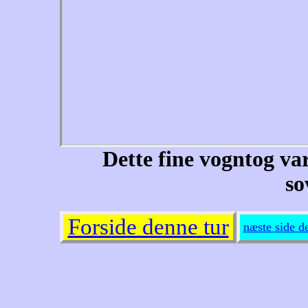
Dette fine vogntog va
so
Forside denne tur
næste side d